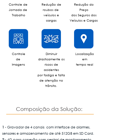
Controle de
Redução de
Redução do
Jornada de
roubos de
Preço
Trabalho
veículos e
dos Seguros dos
cargas
Veículos e Cargas
Controle
Diminuir
Localização
de
drasticamente os
em
Imagens
riscos de
tempo real
acidentes
por fadiga e falta
de atenção no
trânsito.
Composição da Solução:
1
- Gravador de 4 canais com interface de alarmes,
sensores e armazenamento de até 512GB em SD Card.
2
- 4G para conexão com central de monitoramento.